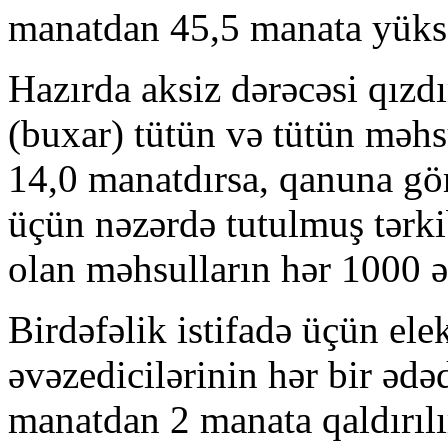
manatdan 45,5 manata yüksə
Hazırda aksiz dərəcəsi qızdı
(buxar) tütün və tütün məhs
14,0 manatdırsa, qanuna gö
üçün nəzərdə tutulmuş tərki
olan məhsulların hər 1000 
Birdəfəlik istifadə üçün ele
əvəzedicilərinin hər bir ədə
manatdan 2 manata qaldırılı