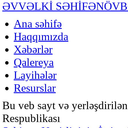
ƏVVƏLKİ SƏHİFƏ
NÖVB
Ana səhifə
Haqqımızda
Xəbərlər
Qalereya
Layihələr
Resurslar
Bu veb sayt və yerləşdirilə
Respublikası