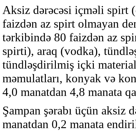
Aksiz dərəcəsi içməli spirt
faizdən az spirt olmayan den
tərkibində 80 faizdən az spi
spirti), araq (vodka), tündlə
tündləşdirilmiş içki material
məmulatları, konyak və kony
4,0 manatdan 4,8 manata qald
Şampan şərabı üçün aksiz də
manatdan 0,2 manata endiril