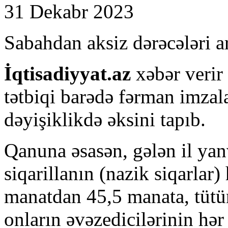
31 Dekabr 2023
Sabahdan aksiz dərəcələri art
İqtisadiyyat.az
xəbər verir
tətbiqi barədə fərman imzal
dəyişiklikdə əksini tapıb.
Qanuna əsasən, gələn il yan
siqarillanın (nazik siqarlar
manatdan 45,5 manata, tütün
onların əvəzedicilərinin hə