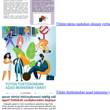
Tütünçəkmə qadağan olunan yer
Tütün tüstüsündən azad müəssisə y