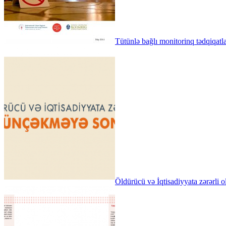
Tütünlə bağlı monitorinq tədqiqatla
Öldürücü və İqtisadiyyata zə