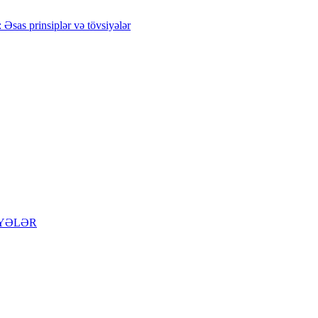
rinsiplər və tövsiyələr
İYƏLƏR