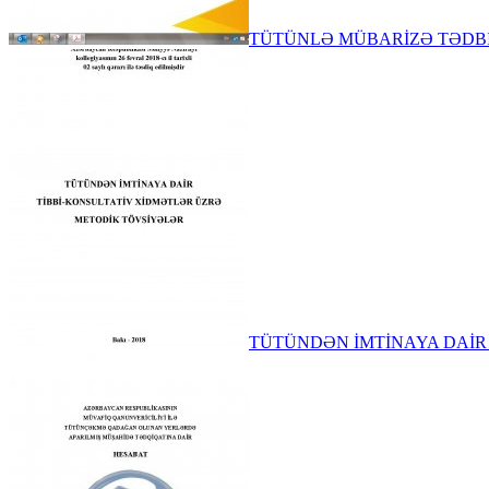
TÜTÜNLƏ MÜBARİZƏ TƏDBİRLƏR
TÜTÜNDƏN İMTİNAYA DAİR