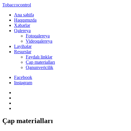
Tobaccocontrol
Ana səhifə
Haqqımızda
Xəbərlər
Qalereya
Fotoqalereya
Videoqalereya
Layihələr
Resurslar
Faydalı linklər
Çap materialları
Qanunvericilik
Facebook
Instagram
Çap materialları