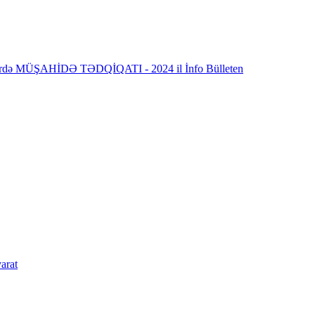
lərdə MÜŞAHİDƏ TƏDQİQATI - 2024 il İnfo Bülleten
arat