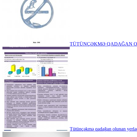
TÜTÜNÇƏKMƏ QADAĞAN OL
Tütünçəkmə qadağan olunan y