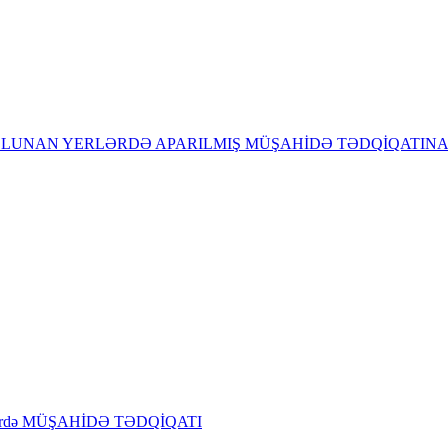
UNAN YERLƏRDƏ APARILMIŞ MÜŞAHİDƏ TƏDQİQATINA
erlərdə MÜŞAHİDƏ TƏDQİQATI