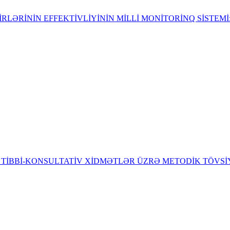
İNİN EFFEKTİVLİYİNİN MİLLİ MONİTORİNQ SİSTEMİ: Əsas p
 TİBBİ-KONSULTATİV XİDMƏTLƏR ÜZRƏ METODİK TÖVS