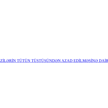
RAZİLƏRİN TÜTÜN TÜSTÜSÜNDƏN AZAD EDİLMƏSİNƏ DAİ