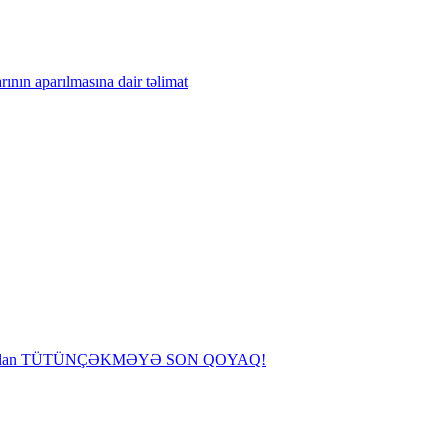
rının aparılmasına dair təlimat
rərli olan TÜTÜNÇƏKMƏYƏ SON QOYAQ!