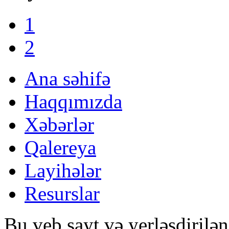
1
2
Ana səhifə
Haqqımızda
Xəbərlər
Qalereya
Layihələr
Resurslar
Bu veb sayt və yerləşdirilə