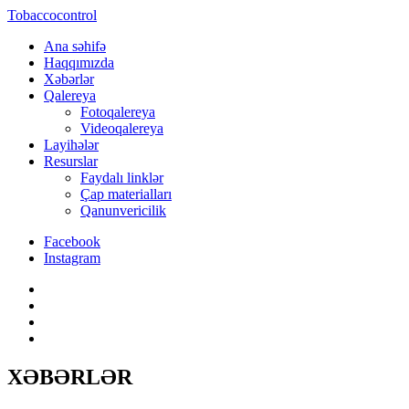
Tobaccocontrol
Ana səhifə
Haqqımızda
Xəbərlər
Qalereya
Fotoqalereya
Videoqalereya
Layihələr
Resurslar
Faydalı linklər
Çap materialları
Qanunvericilik
Facebook
Instagram
XƏBƏRLƏR