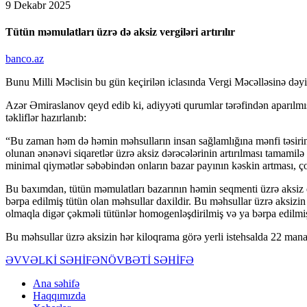
9 Dekabr 2025
Tütün məmulatları üzrə də aksiz vergiləri artırılır
banco.az
Bunu Milli Məclisin bu gün keçirilən iclasında Vergi Məcəlləsinə dəyi
Azər Əmiraslanov qeyd edib ki, adiyyəti qurumlar tərəfindən aparılmış m
təkliflər hazırlanıb:
“Bu zaman həm də həmin məhsulların insan sağlamlığına mənfi təsirinin
olunan ənənəvi siqaretlər üzrə aksiz dərəcələrinin artırılması tamamilə 
minimal qiymətlər səbəbindən onların bazar payının kəskin artması, çox
Bu baxımdan, tütün məmulatları bazarının həmin seqmenti üzrə aksiz də
bərpa edilmiş tütün olan məhsullar daxildir. Bu məhsullar üzrə aksizin 
olmaqla digər çəkməli tütünlər homogenləşdirilmiş və ya bərpa edilmiş
Bu məhsullar üzrə aksizin hər kiloqrama görə yerli istehsalda 22 man
ƏVVƏLKİ SƏHİFƏ
NÖVBƏTİ SƏHİFƏ
Ana səhifə
Haqqımızda