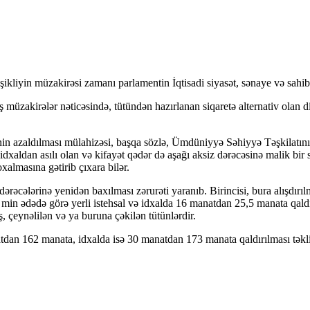
şikliyin müzakirəsi zamanı parlamentin İqtisadi siyasət, sənaye və sahi
üzakirələr nəticəsində, tütündən hazırlanan siqaretə alternativ olan dig
 azaldılması mülahizəsi, başqa sözlə, Ümdüniyyə Səhiyyə Təşkilatının tö
idxaldan asılı olan və kifayət qədər də aşağı aksiz dərəcəsinə malik bir 
almasına gətirib çıxara bilər.
rəcələrinə yenidən baxılması zərurəti yaranıb. Birincisi, bura alışdır
min ədədə görə yerli istehsal və idxalda 16 manatdan 25,5 manata qaldırıl
, çeynəlilən və ya buruna çəkilən tütünlərdir.
atdan 162 manata, idxalda isə 30 manatdan 173 manata qaldırılması təkli