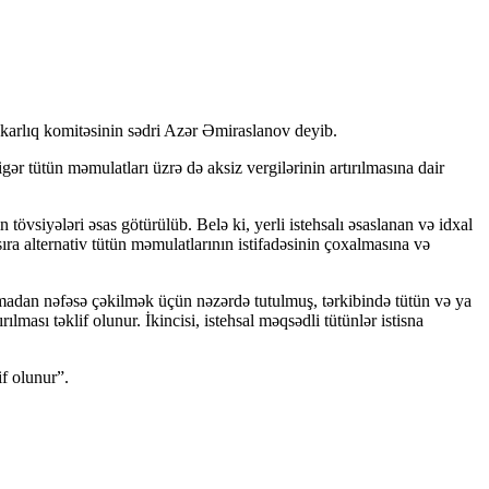
bkarlıq komitəsinin sədri Azər Əmiraslanov deyib.
ər tütün məmulatları üzrə də aksiz vergilərinin artırılmasına dair
vsiyələri əsas götürülüb. Belə ki, yerli istehsalı əsaslanan və idxal
sıra alternativ tütün məmulatlarının istifadəsinin çoxalmasına və
ılmadan nəfəsə çəkilmək üçün nəzərdə tutulmuş, tərkibində tütün və ya
ması təklif olunur. İkincisi, istehsal məqsədli tütünlər istisna
f olunur”.