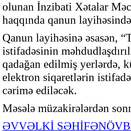
olunan İnzibati Xətalar Məc
haqqında qanun layihəsində 
Qanun layihəsinə əsasən, “
istifadəsinin məhdudlaşdır
qadağan edilmiş yerlərdə, k
elektron siqaretlərin istif
cərimə ediləcək.
Məsələ müzakirələrdən sonra
ƏVVƏLKİ SƏHİFƏ
NÖVB