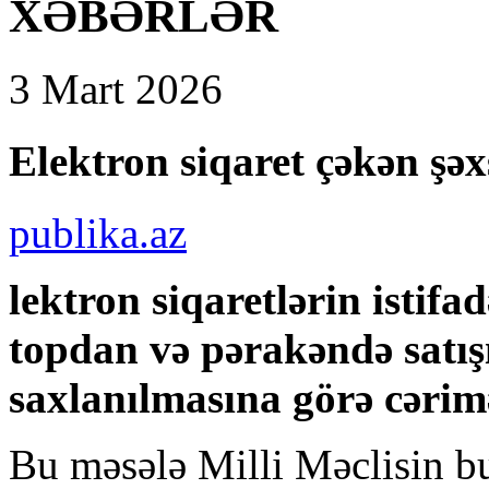
XƏBƏRLƏR
3 Mart 2026
Elektron siqaret çəkən şəx
publika.az
lektron siqaretlərin istifadə
topdan və pərakəndə satışı
saxlanılmasına görə cərim
Bu məsələ Milli Məclisin b