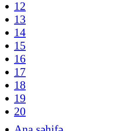
12
13
14
15
16
17
18
19
20
Ana səhifə