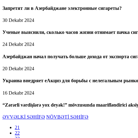
Запретят ли в Азербайджане электронные сигареты?
30 Dekabr 2024
Ученые выяснили, сколько часов жизни отнимает пачка сиг
24 Dekabr 2024
Азербайджан начал получать больше дохода от экспорта сиг
20 Dekabr 2024
Украина внедряет еАкциз для борьбы с нелегальным рынко
16 Dekabr 2024
“Zərərli vərdişlərə yox deyək!” mövzusunda maarifləndirici aksiy
ƏVVƏLKİ SƏHİFƏ
NÖVBƏTİ SƏHİFƏ
21
22