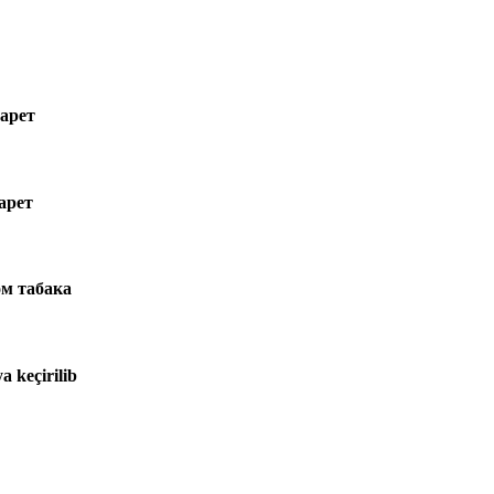
арет
арет
м табака
a keçirilib