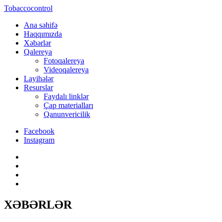
Tobaccocontrol
Ana səhifə
Haqqımızda
Xəbərlər
Qalereya
Fotoqalereya
Videoqalereya
Layihələr
Resurslar
Faydalı linklər
Çap materialları
Qanunvericilik
Facebook
Instagram
XƏBƏRLƏR