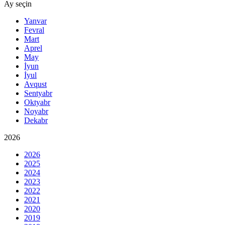
Ay seçin
Yanvar
Fevral
Mart
Aprel
May
İyun
İyul
Avqust
Sentyabr
Oktyabr
Noyabr
Dekabr
2026
2026
2025
2024
2023
2022
2021
2020
2019