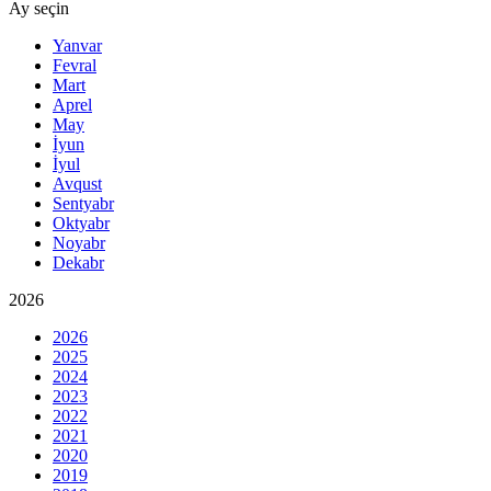
Ay seçin
Yanvar
Fevral
Mart
Aprel
May
İyun
İyul
Avqust
Sentyabr
Oktyabr
Noyabr
Dekabr
2026
2026
2025
2024
2023
2022
2021
2020
2019