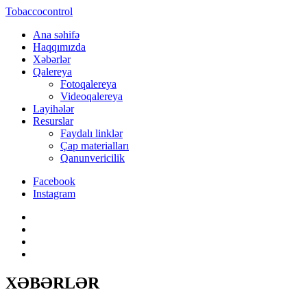
Tobaccocontrol
Ana səhifə
Haqqımızda
Xəbərlər
Qalereya
Fotoqalereya
Videoqalereya
Layihələr
Resurslar
Faydalı linklər
Çap materialları
Qanunvericilik
Facebook
Instagram
XƏBƏRLƏR