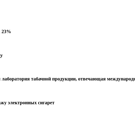
а 23%
ду
я лаборатория табачной продукции, отвечающая международ
дажу электронных сигарет