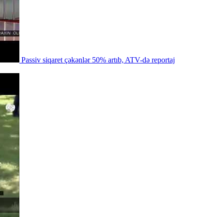
Passiv siqaret çəkənlər 50% artıb, ATV-də reportaj