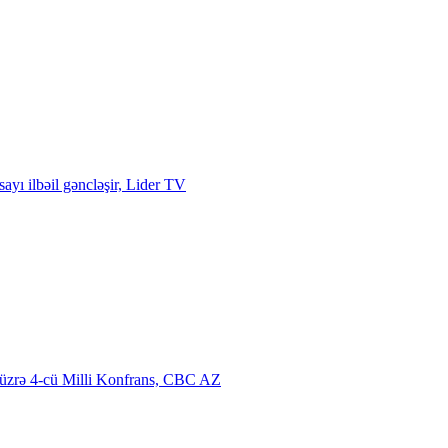
sayı ilbəil gəncləşir, Lider TV
üzrə 4-cü Milli Konfrans, CBC AZ