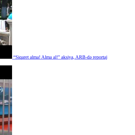
“Siqaret alma! Alma al!” aksiya, ARB-də reportaj