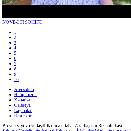
NÖVBƏTİ SƏHİFƏ
1
2
3
4
5
6
7
8
9
10
Ana səhifə
Haqqımızda
Xəbərlər
Qalereya
Layihələr
Resurslar
Bu veb sayt və yerləşdirilən materiallar Azərbaycan Respublikası
Səhiyyə Nazirliyinin İctimai Səhiyyə və İslahatlar Mərkəzinə məxsusd