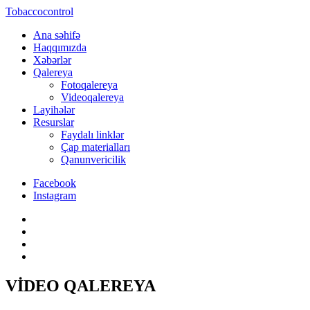
Tobaccocontrol
Ana səhifə
Haqqımızda
Xəbərlər
Qalereya
Fotoqalereya
Videoqalereya
Layihələr
Resurslar
Faydalı linklər
Çap materialları
Qanunvericilik
Facebook
Instagram
VİDEO QALEREYA