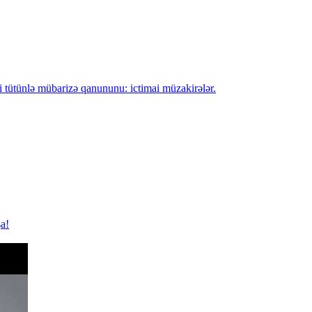
tütünlə mübarizə qanununu: ictimai müzakirələr.
a!