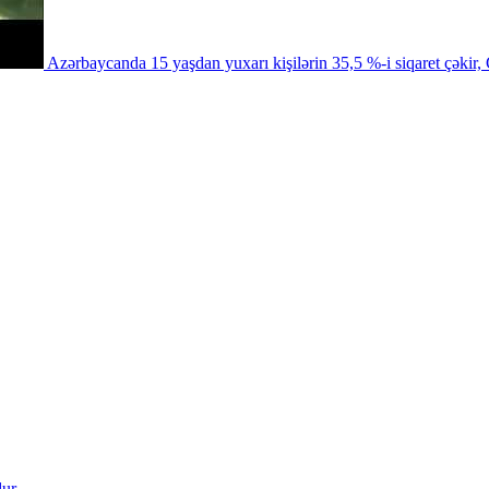
Azərbaycanda 15 yaşdan yuxarı kişilərin 35,5 %-i siqaret çəki
ur.