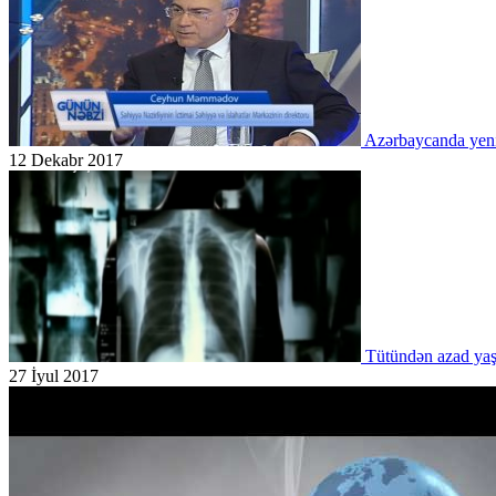
Azərbaycanda yeni 
12 Dekabr 2017
Tütündən azad yaş
27 İyul 2017